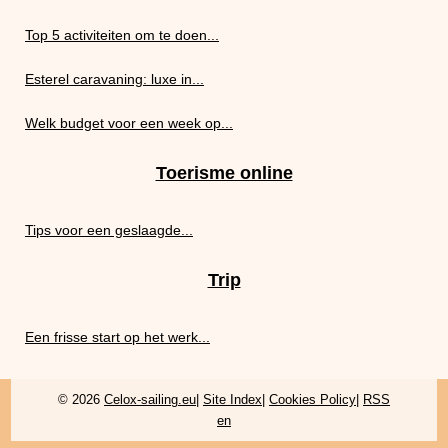
Top 5 activiteiten om te doen...
Esterel caravaning: luxe in...
Welk budget voor een week op...
Toerisme online
Tips voor een geslaagde...
Trip
Een frisse start op het werk...
© 2026
Celox-sailing.eu
|
Site Index
|
Cookies Policy
|
RSS
en