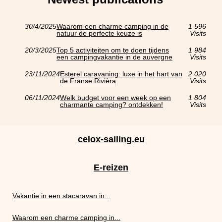
30/4/2025
Waarom een charme camping in de
1 596
natuur de perfecte keuze is
Visits
20/3/2025
Top 5 activiteiten om te doen tijdens
1 984
een campingvakantie in de auvergne
Visits
23/11/2024
Esterel caravaning: luxe in het hart van
2 020
de Franse Rivièra
Visits
06/11/2024
Welk budget voor een week op een
1 804
charmante camping? ontdekken!
Visits
celox-sailing.eu
E-reizen
Vakantie in een stacaravan in...
Waarom een charme camping in...