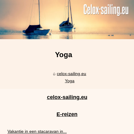
Yoga
celox-sailing.eu
Yoga
celox-sailing.eu
E-reizen
Vakantie in een stacaravan in...