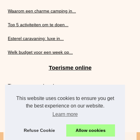
Waarom een charme camping in...
Top 5 activiteiten om te doen...
Esterel caravaning: luxe in...
Welk budget voor een week op...
Toerisme online
Tips voor een geslaagde...
This website uses cookies to ensure you get
Trip
the best experience on our website.
Learn more
Een frisse start op het werk...
Refuse Cookie
Allow cookies
© 2026
Celox-sailing.eu
|
Site Index
|
Cookies Policy
|
RSS